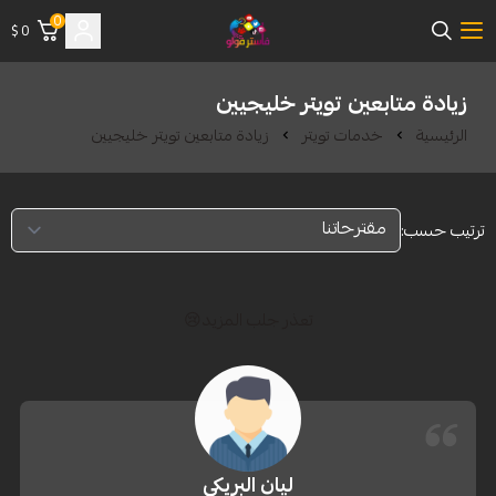
0
0 $
فاستر فولو | متجر شراء متابعين
زيادة متابعين تويتر خليجيين
الرئيسية
خدمات تويتر
زيادة متابعين تويتر خليجيين
ترتيب حسب:
تعذر جلب المزيد😢
ليان البريكي